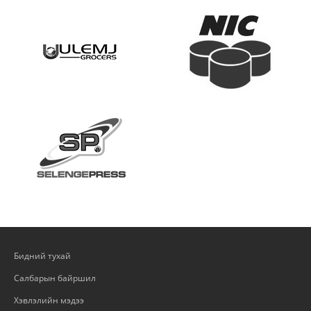
Бидний тухай
Салбарын байршил
Хэвлэлийн мэдээ